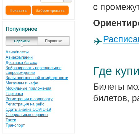
с промежу
Ориентиро
Популярное
Расписа
Парковки
Сервисы
Авиабилеты
Авиакомпании
Доставка багажа
Где куп
Забронировать персональное
сопровождение
Залы повышенной комфортности
Магазины и кафе
Билеты мо
Мобильные приложения
Парковка
билетов, 
Регистрация в аэропорту
Регистрация на рейс
Сдать анализ COVID-19
Специальные сервисы
Такси
Транспорт