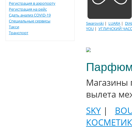
Регистрация в аэропорту
Регистрация на рейс
Сдать анализ COVID-19
Специальные сервисы
Swarovski
|
LUARA
|
DIA
Такси
YOU
|
УГЛИЧСКИЙ ЧАС
Транспорт
Парфюме
Магазины 
вылета ме
SKY
|
BOU
КОСМЕТИ