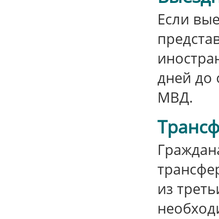
Если вы
предста
иностран
дней до 
МВД.
Трансф
Граждан
трансфер
из треть
необход