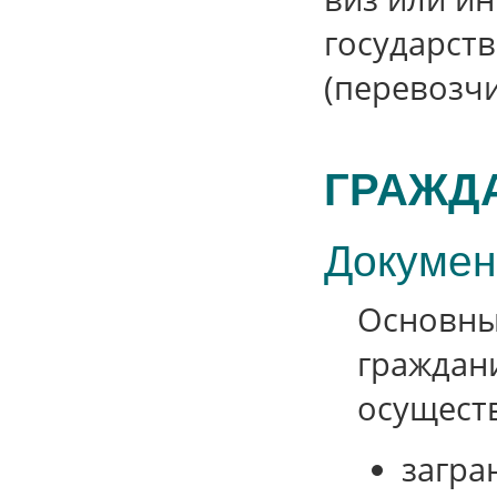
государст
(перевозчи
ГРАЖД
Докумен
Основны
граждан
осущест
загра