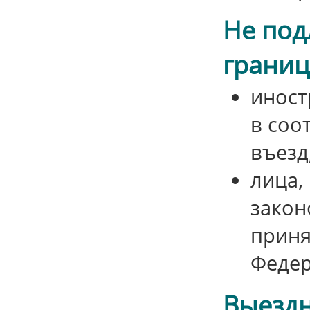
Не под
границ
иност
в соо
въезд
лица,
закон
приня
Федер
Выездн