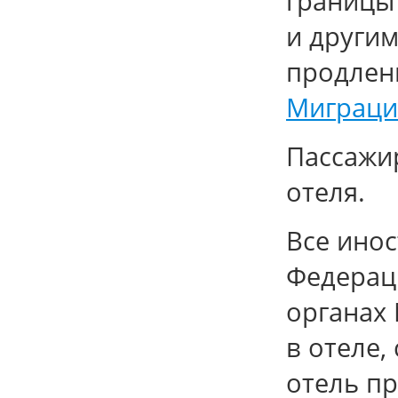
границы
и другим
продлен
Миграци
Пассажи
отеля.
Все ино
Федераци
органах
в отеле,
отель п