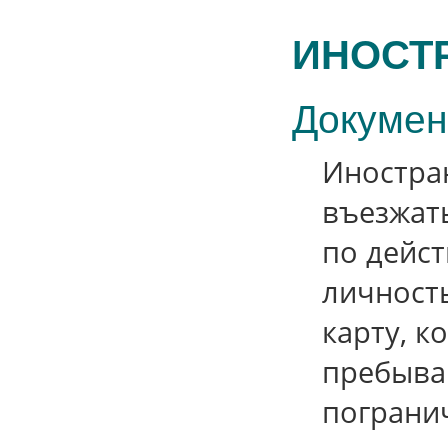
ИНОСТ
Докумен
Иностран
въезжат
по дейс
личност
карту, 
пребыва
пограни