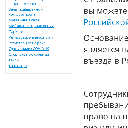
сопровождение
вы можете
Залы повышенной
комфортности
Российско
Магазины и кафе
Мобильные приложения
Парковка
Основание
Регистрация в аэропорту
Регистрация на рейс
является 
Сдать анализ COVID-19
Специальные сервисы
въезда в 
Такси
Транспорт
Сотрудник
пребывани
право на в
виз или и