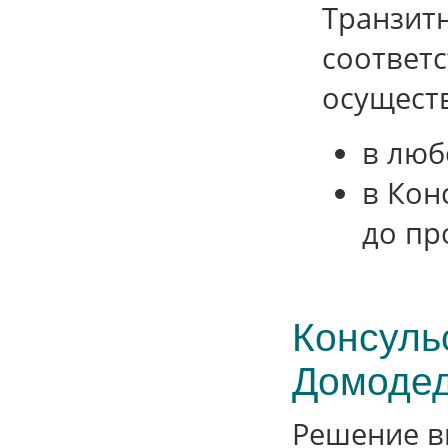
Транзит
соответс
осуществ
в люб
в Кон
до пр
Консуль
Домоде
Решение в