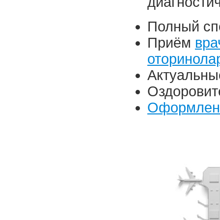
диагностич
Полный сп
Приём
вра
оторинола
Актуальные
Оздорови
Оформлени