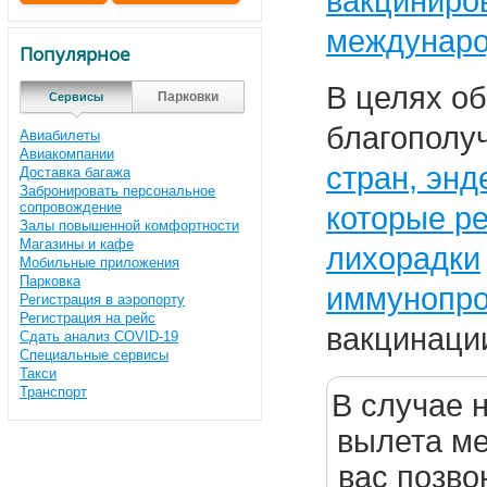
вакциниро
междунаро
Популярное
В целях о
Парковки
Сервисы
благополу
Авиабилеты
Авиакомпании
стран, энд
Доставка багажа
Забронировать персональное
сопровождение
которые р
Залы повышенной комфортности
Магазины и кафе
лихорадки
Мобильные приложения
Парковка
иммунопро
Регистрация в аэропорту
Регистрация на рейс
вакцинаци
Сдать анализ COVID-19
Специальные сервисы
Такси
Транспорт
В случае 
вылета м
вас позво