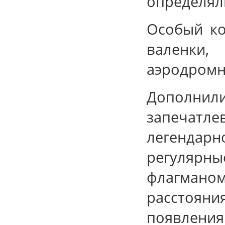
определяли
Особый ко
валенки
аэродромн
Дополнил
запечатл
легендар
регулярны
флагманом
расстояни
появления