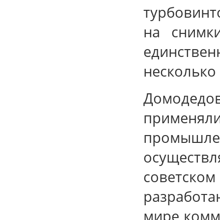
турбовинт
на снимки
единствен
несколько 
Домодед
применя
промышле
осуществл
советск
разработа
мире комм