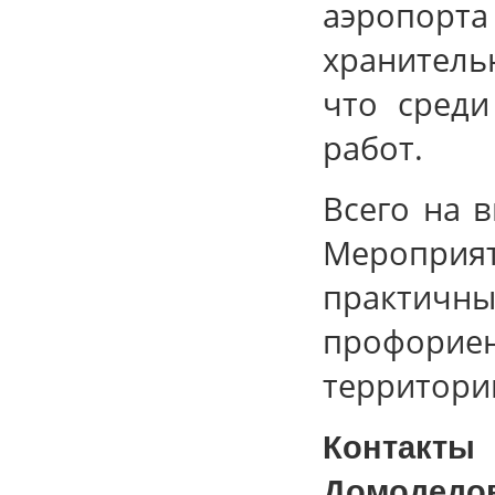
аэропорт
хранитель
что среди
работ.
Всего на 
Мероприят
практичны
профори
территории
Контакт
Домодедо